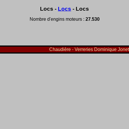
Locs -
Locs
- Locs
Nombre d'engins moteurs :
27.530
Chaudière - Verreries Dominique Jonet e