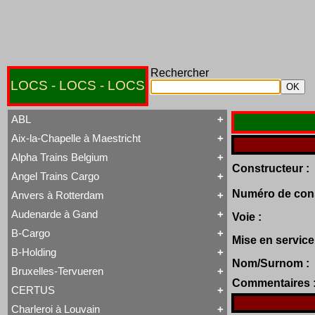
Rechercher
LOCS - LOCS - LOCS
ABL
Aix-la-Chapelle à Maestricht
Tout ABL
Baldwin
Alpha Trains Belgium
Tout Aix-la-Chapelle à Maestricht
Brigadelok
Constructeur :
13 à 15
Hors Type Voyageurs
Angel Trains Cargo
Tout Alpha Trains Belgium
16
Locotracteur
G2000-3
20 à 22
Rail-Route
Numéro de cons
Anvers à Rotterdam
Tout Angel Trains Cargo
TRAXX F140 MS
31 à 37
Type 23
G2000-3
81 à 84
Type 28
Audenarde à Gand
Voie :
Tout Anvers à Rotterdam
TRAXX F140 MS
Type 53
1 à 6
B-Cargo
Type 93
Tout Audenarde à Gand
7 à 9
Mise en service
Type 28
Hainaut-et-Flandres
11 à 14
B-Holding
Type 29
Tout B-Cargo
19 à 21
Type 93
Nom/Surnom :
Série 12
Hors Type
Bruxelles-Tervueren
WR 360 C14 K
Tout B-Holding
Série 13
Tubize Well Tank
Commentaires 
Série 00 tranche 1963
Série 23
CERTUS
Tout Bruxelles-Tervueren
II
Série 28
Marchandises
Charleroi à Louvain
II
Série 29
Tout CERTUS