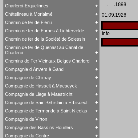
Voyageurs
Série 57
Class 66
__.__.1898
Charleroi-Erquelinnes
Série 73
Tout Charleroi à Louvain
DE 18
Série 77
23 à 25
Série 27
Châtelineau à Morialmé
01.09.1926
Série 82
Tout Charleroi-Erquelinnes
50 à 53
Série 77
David Joy
60 à 61
Chemin de fer de Flénu
Tout Châtelineau à Morialmé
Saint-Léonard
62 à 63
42 à 44
Varsovie-Vienne
94 à 95
Chemin de fer de Furnes à Lichtervelde
Tout Chemin de fer de Flénu
Info
106 à 109
Chemin de fer de Flénu
Chemin de fer de la Société de Sclessin
Tout Chemin de fer de Furnes à Lichtervelde
Saint-Léonard
Chemin de fer de Quenast au Canal de
Tout Chemin de fer de la Société de Sclessin
Charleroi
Saint-Léonard
Chemins de Fer Vicinaux Belges Charleroi
Tout Chemin de fer de Quenast au Canal de
Charleroi
Compagnie d Anvers à Gand
Tout Chemins de Fer Vicinaux Belges Charleroi
Chemin de fer de Quenast au Canal de Charleroi
Chemins de Fer Vicinaux Belges Charleroi
Compagnie de Chimay
Tout Compagnie d Anvers à Gand
3H
Compagnie de Hasselt à Maeseyck
Tout Compagnie de Chimay
4H
1 à 5 (Ravachol)
5H
Compagnie de Liège à Maestricht
Tout Compagnie de Hasselt à Maeseyck
51-64 (Revolver)
De Ridder
Compagnie de Hasselt à Maeseyck
1 à 5
Compagnie de Saint-Ghislain à Erbisoeul
Tout Compagnie de Liège à Maestricht
Tubize Type 10
120 T Nord 2.921 à 2.950
Compagnie de Liège à Maestricht
671-676 (Viennoises)
Compagnie de Termonde à Saint-Nicolas
Tout Compagnie de Saint-Ghislain à Erbisoeul
Mammouth Nord-Belge
701-710 (Engerth)
Marchandises
Train-Tramway
711-755 (180 unités)
Compagnie de Virton
Tout Compagnie de Termonde à Saint-Nicolas
Voyageurs
Type 28 EB
Engerth
Cockerill
Compagnie des Bassins Houillers
1
G 7
Tout Compagnie de Virton
Compagnie de Termonde à Saint-Nicolas
NB 51-64
Compagnie de Virton
Fox, Walker & Co
Compagnie du Centre
Train-Tramway