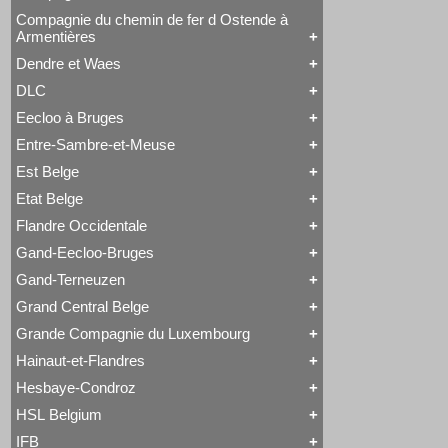
Tout Compagnie des Bassins Houillers
Tubize Type 10
Saint-Léonard
Type 24
Tubize Type 1
Tubize Type 7
Compagnie du chemin de fer d Ostende à
Type 41
Tout Compagnie du Centre
Tubize Type 11
Armentières
Type 44
HSP 65-66
Tubize Type 7
Type 1 EB
HSP 68-69
Dendre et Waes
Type 24
HSP 9-13
Tout Compagnie du chemin de fer d Ostende à
Type 74
Libourne-Bergerac
Armentières
DLC
Type 79
Tout Dendre et Waes
Long Boiler
Type 80
Dendre et Waes
Eecloo à Bruges
Type Ganz
Tout DLC
Class 66
Entre-Sambre-et-Meuse
Tout Eecloo à Bruges
4 à 7
Est Belge
Tout Entre-Sambre-et-Meuse
1 à 9
Etat Belge
Tout Est Belge
41
23 à 28
45 à 49
Flandre Occidentale
Tout Etat Belge
29 à 30
54 à 59
1A1
42 à 44
64
Gand-Eecloo-Bruges
Tout Flandre Occidentale
1A1 - 1524 - Patentee
50 à 53
93
George England
1A1 - 1676
60 à 61
Gand-Terneuzen
Tout Gand-Eecloo-Bruges
Hainaut-Flandre
1A1 - Loi 18530425
62 à 63
George England
Jenny Lind
1A1 modèle 1854-55
65 à 74
Grand Central Belge
Tout Gand-Terneuzen
Long Boiler
1B - 1849-1853
75 à 80
1B1t
Saint-Léonard
1B - Marchandises
Grande Compagnie du Luxembourg
94 à 95
Tout Grand Central Belge
Audenaarde à Gand
Tubize à Marchandises
1B - Petites roues
106 à 109
1 à 2
Couillet
Tubize Type 1
Hainaut-et-Flandres
Atlantic
Hors Type
Tout Grande Compagnie du Luxembourg
3 à 4
Est Belge 60 à 61
Tubize Type 2
Audenaarde à Gand
Hors Type
85 à 90
Est Belge 65 à 74
Hesbaye-Condroz
Tubize Type 7
Automotrice à accumulateurs
Tout Hainaut-et-Flandres
Série GCL 38 à 43
110 à 116
Est Belge 75 à 80
Tubize Type 11
B1 - Marchandises
Couillet
Série GCL 72 à 79
117 à 122
Grafenstaden
HSL Belgium
Tubize Type 22
Beattie
Tout Hesbaye-Condroz
Hainaut-et-Flandres
Type 23 EB
123 à 130
Long Boiler
Type 1 EB
Binche
Hors Type
Saint-Léonard
Type 24 EB
131 à 137
IFB
Série GT 18 à 21
Type 28 EB
Boîte à Sel