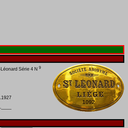
9
-Léonard Série 4 N
.1927
1092
.____