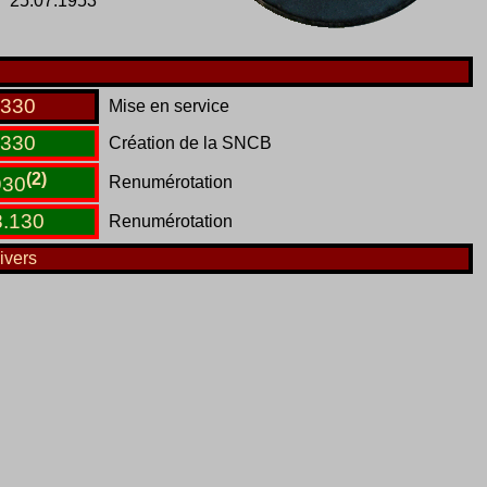
25.07.1953
330
Mise en service
330
Création de la SNCB
(2)
Renumérotation
930
8
.
130
Renumérotation
ivers