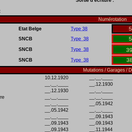
Sortie d'écriture :
:
Numérotation
5
Etat Belge
Type 38
5
SNCB
Type 38
SNCB
Type 38
3
3
SNCB
Type 38
Mutations / Garages / D
10.12.1920
__.__.____
__.__.____
__.12.1930
__.12.1930
__.__.____
rre
__.__.____
__.__.____
__.__.____
__.05.1942
__.05.1942
__.__.____
__.__.____
__.09.1943
__.09.1943
__.09.1943
__.09.1943
__.11.1944