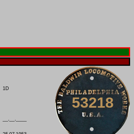
1D
53218
__.__.____