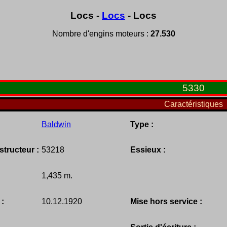
Locs -
Locs
- Locs
Nombre d'engins moteurs :
27.530
5330
Caractéristiques
Baldwin
Type :
tructeur :
53218
Essieux :
1,435 m.
 :
10.12.1920
Mise hors service :