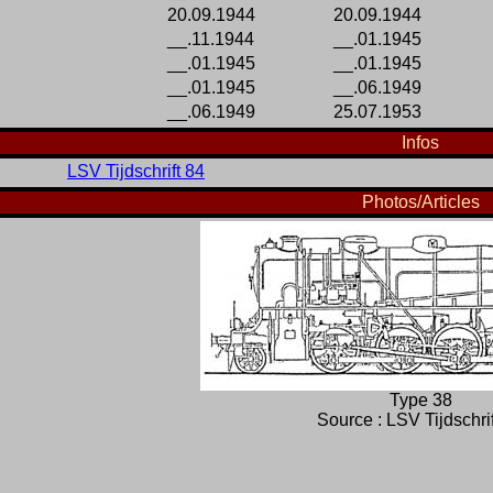
20.09.1944
20.09.1944
__.11.1944
__.01.1945
__.01.1945
__.01.1945
__.01.1945
__.06.1949
__.06.1949
25.07.1953
Infos
LSV Tijdschrift 84
Photos/Articles
Type 38
Source : LSV Tijdschri