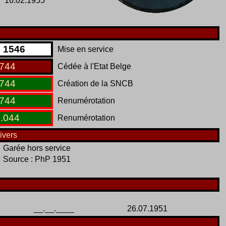
16.02.1955
D
1546
Mise en service
744
Cédée à l'Etat Belge
744
Création de la SNCB
744
Renumérotation
7
.
044
Renumérotation
ivers
Garée hors service
Source : PhP 1951
__.__.____
26.07.1951