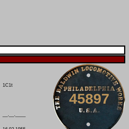
1C1t
45897
__.__.____