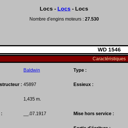
Locs -
Locs
- Locs
Nombre d'engins moteurs :
27.530
W
D
1546
Caractéristiques
Baldwin
Type :
tructeur :
45897
Essieux :
1,435 m.
 :
__.07.1917
Mise hors service :