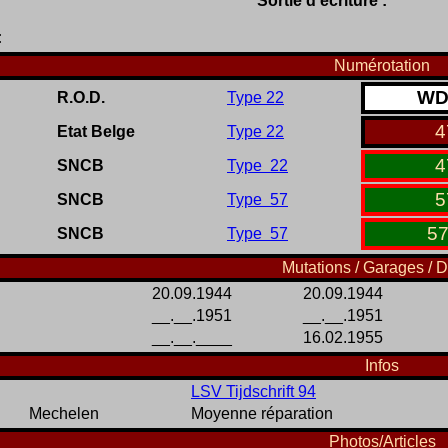
Sortie d'écriture :
:
Numérotation
W
R.O.D.
Type 22
4
Etat Belge
Type 22
4
SNCB
Type 22
5
SNCB
Type 57
5
SNCB
Type 57
Mutations / Garages / D
20.09.1944
20.09.1944
__.__.1951
__.__.1951
__.__.____
16.02.1955
Infos
LSV Tijdschrift 94
Mechelen
Moyenne réparation
Photos/Articles