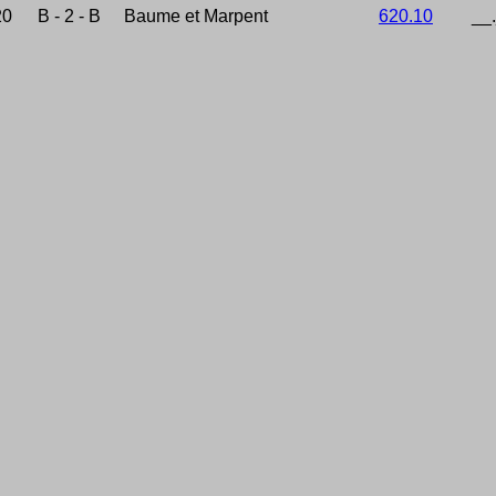
20
B - 2 - B
Baume et Marpent
620.10
__