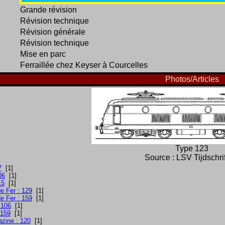
Grande révision
Révision technique
Révision générale
Révision technique
Mise en parc
Ferraillée chez Keyser à Courcelles
Photos/Articles
Type 123
Source : LSV Tijdschri
7
[1]
06
[1]
15
[1]
e Fer : 129
[1]
e Fer : 159
[1]
 106
[1]
 159
[1]
azine : 120
[1]