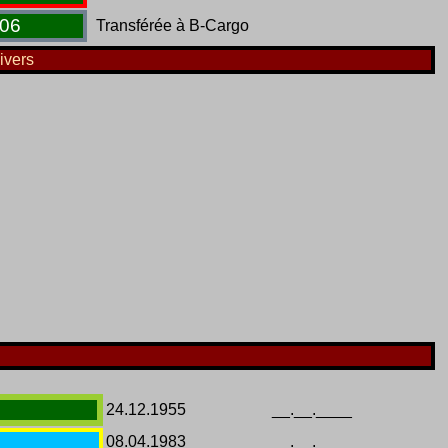
06
Transférée à B-Cargo
ivers
24.12.1955
__.__.____
08.04.1983
__.__.____