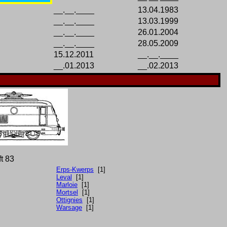
__.__.____
13.04.1983
__.__.____
13.03.1999
__.__.____
26.01.2004
__.__.____
28.05.2009
15.12.2011
__.__.____
__.01.2013
__.02.2013
ft 83
Erps-Kwerps
[1]
Leval
[1]
Marloie
[1]
Mortsel
[1]
Ottignies
[1]
Warsage
[1]