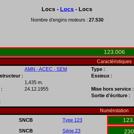
Locs -
Locs
- Locs
Nombre d'engins moteurs :
27.530
123
.
006
Caractéristiques
AMN - ACEC - SEM
Type :
tructeur :
Essieux :
1,435 m.
 :
24.12.1955
Mise hors service :
Sortie d'écriture :
:
Numérotation
123
SNCB
Type 123
SNCB
Série 23
230