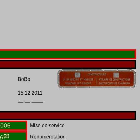
BoBo
15.12.2011
__.__.____
.
006
Mise en service
(2)
Renumérotation
6