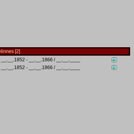
linnes [2]
__.__.1852 - __.__.1866 / __.__.____
__.__.1852 - __.__.1866 / __.__.____