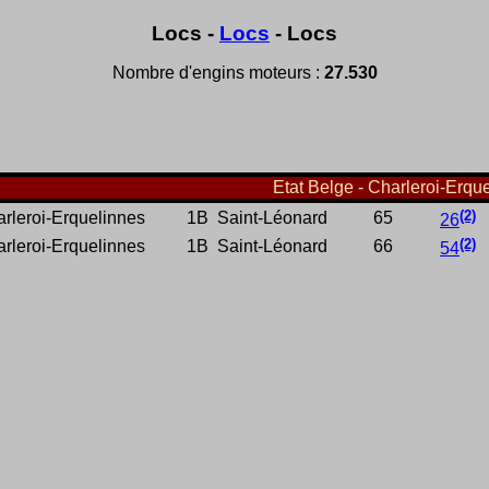
Locs -
Locs
- Locs
Nombre d'engins moteurs :
27.530
Etat Belge - Charleroi-Erque
(2)
rleroi-Erquelinnes
1B
Saint-Léonard
65
26
(2)
rleroi-Erquelinnes
1B
Saint-Léonard
66
54