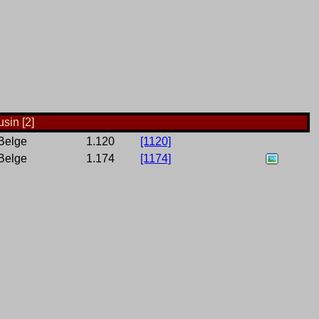
sin [2]
Belge
1.120
[1120]
Belge
1.174
[1174]