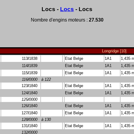
Locs -
Locs
- Locs
Nombre d'engins moteurs :
27.530
Longridge [10]
113
/
1838
Etat Belge
1A1
1,435 
114
/
1839
Etat Belge
1A1
1,435 
115
/
1839
Etat Belge
1A1
1,435 
116
/
0000
à 122
123
/
1840
Etat Belge
1A1
1,435 
124
/
1840
Etat Belge
1A1
1,435 
125
/
0000
126
/
1840
Etat Belge
1A1
1,435 
127
/
1840
Etat Belge
1A1
1,435 
128
/
0000
à 130
131
/
1840
Etat Belge
1A1
1,435 
132
/
0000