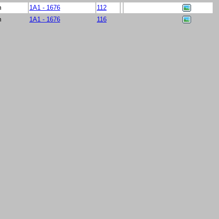
m
1A1 - 1676
112
m
1A1 - 1676
116