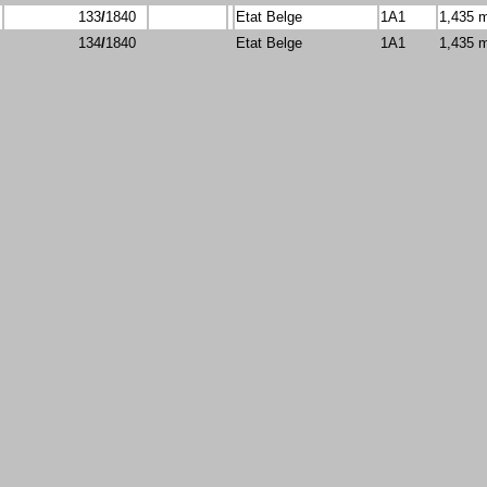
133
/
1840
Etat Belge
1A1
1,435 
134
/
1840
Etat Belge
1A1
1,435 