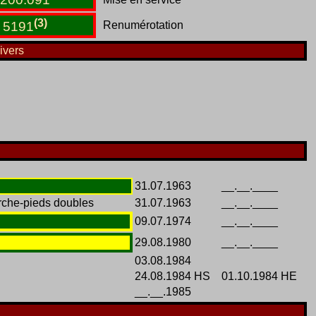
(3)
Renumérotation
5191
ivers
31.07.1963
__.__.____
rche-pieds doubles
31.07.1963
__.__.____
09.07.1974
__.__.____
29.08.1980
__.__.____
03.08.1984
24.08.1984 HS
01.10.1984 HE
__.__.1985