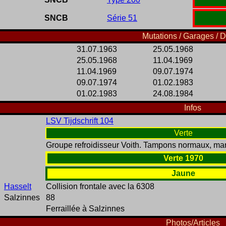
SNCB
Série 51
Mutations / Garages / D
31.07.1963
25.05.1968
25.05.1968
11.04.1969
11.04.1969
09.07.1974
09.07.1974
01.02.1983
01.02.1983
24.08.1984
Infos
LSV Tijdschrift 104
Verte
Groupe refroidisseur Voith. Tampons normaux, ma
Verte 1970
Jaune
Hasselt
Collision frontale avec la 6308
Salzinnes
88
Ferraillée à Salzinnes
Photos/Articles