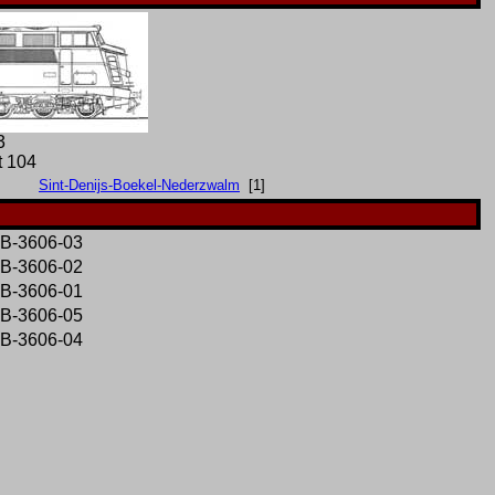
3
t 104
Sint-Denijs-Boekel-Nederzwalm
[1]
VB-3606-03
VB-3606-02
VB-3606-01
VB-3606-05
VB-3606-04