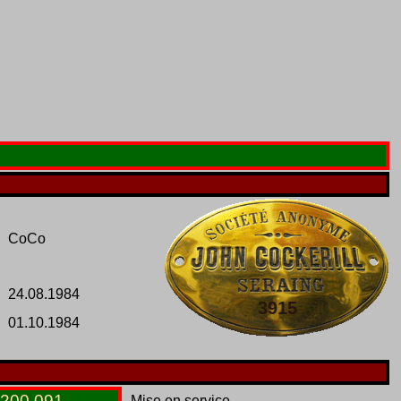
CoCo
24.08.1984
3915
01.10.1984
200
.
091
Mise en service