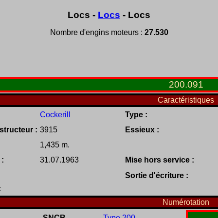
Locs -
Locs
- Locs
Nombre d'engins moteurs :
27.530
200
.
091
Caractéristiques
Cockerill
Type :
tructeur :
3915
Essieux :
1,435 m.
 :
31.07.1963
Mise hors service :
Sortie d'écriture :
:
Numérotation
SNCB
Type 200