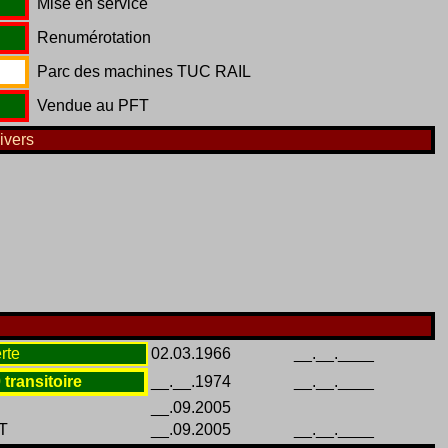
Mise en service
Renumérotation
Parc des machines TUC RAIL
Vendue au PFT
ivers
rte
02.03.1966
__.__.____
 transitoire
__.__.1974
__.__.____
__.09.2005
FT
__.09.2005
__.__.____