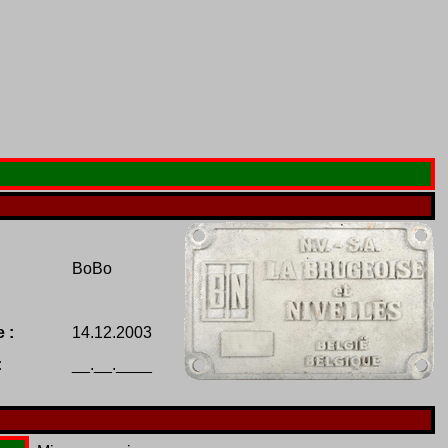
BoBo
 :
14.12.2003
:
__.__.____