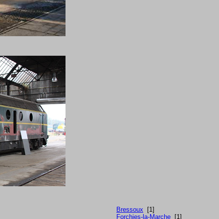
Bressoux
[1]
Forchies-la-Marche
[1]