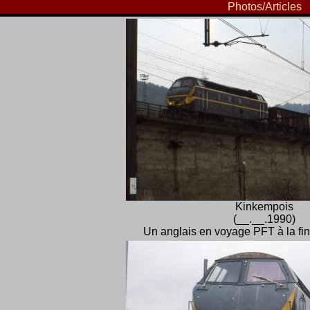
Photos/Articles
Kinkempois
(__.__.1990)
Un anglais en voyage PFT à la fi