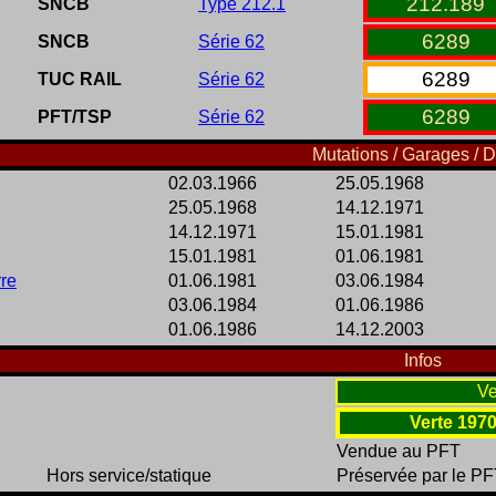
212
.
189
SNCB
Type 212.1
6289
SNCB
Série 62
6289
TUC RAIL
Série 62
6289
PFT/TSP
Série 62
Mutations / Garages / D
02.03.1966
25.05.1968
25.05.1968
14.12.1971
14.12.1971
15.01.1981
15.01.1981
01.06.1981
rre
01.06.1981
03.06.1984
03.06.1984
01.06.1986
01.06.1986
14.12.2003
Infos
Ve
Verte 1970
Vendue au PFT
Hors service/statique
Préservée par le P