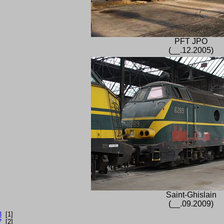
PFT JPO
(__.12.2005)
Saint-Ghislain
(__.09.2009)
3
[1]
7
[2]