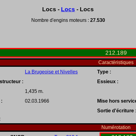
Locs -
Locs
- Locs
Nombre d'engins moteurs :
27.530
212
.
189
Caractéristiques
La Brugeoise et Nivelles
Type :
tructeur :
Essieux :
1,435 m.
 :
02.03.1966
Mise hors service
Sortie d'écriture 
:
Numérotation