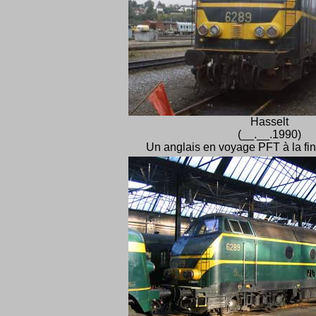
Hasselt
(__.__.1990)
Un anglais en voyage PFT à la fi