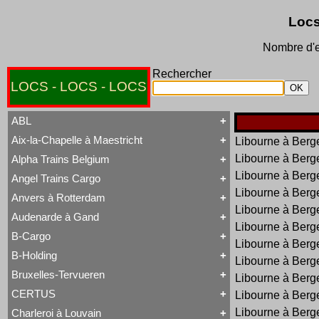
Locs
Nombre d'e
Rechercher
LOCS - LOCS - LOCS
ABL
Aix-la-Chapelle à Maestricht
Libourne à Berg
Tout ABL
Baldwin
Libourne à Berg
Alpha Trains Belgium
Tout Aix-la-Chapelle à Maestricht
Brigadelok
13 à 15
Libourne à Berg
Hors Type Voyageurs
Angel Trains Cargo
Tout Alpha Trains Belgium
16
Locotracteur
Libourne à Berg
G2000-3
20 à 22
Rail-Route
Anvers à Rotterdam
Tout Angel Trains Cargo
TRAXX F140 MS
31 à 37
Type 23
Libourne à Berg
G2000-3
81 à 84
Type 28
Audenarde à Gand
Tout Anvers à Rotterdam
TRAXX F140 MS
Type 53
Libourne à Berg
1 à 6
B-Cargo
Type 93
Tout Audenarde à Gand
7 à 9
Libourne à Berg
Type 28
Hainaut-et-Flandres
11 à 14
B-Holding
Type 29
Libourne à Berg
Tout B-Cargo
19 à 21
Type 93
Série 12
Hors Type
Bruxelles-Tervueren
WR 360 C14 K
Libourne à Berg
Tout B-Holding
Série 13
Tubize Well Tank
Série 00 tranche 1963
Série 23
CERTUS
Libourne à Berg
Tout Bruxelles-Tervueren
II
Série 28
Marchandises
Libourne à Berg
Charleroi à Louvain
II
Série 29
Tout CERTUS